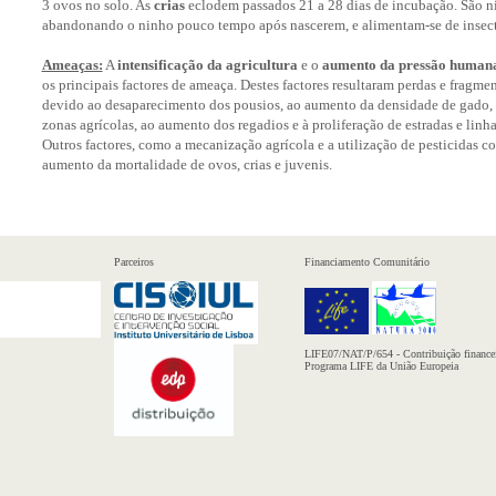
3 ovos no solo. As
crias
eclodem passados 21 a 28 dias de incubação. São ni
abandonando o ninho pouco tempo após nascerem, e alimentam-se de insect
Ameaças:
A
intensificação da agricultura
e o
aumento da pressão human
os principais factores de ameaça. Destes factores resultaram perdas e fragme
devido ao desaparecimento dos pousios, ao aumento da densidade de gado, à
zonas agrícolas, ao aumento dos regadios e à proliferação de estradas e linhas
Outros factores, como a mecanização agrícola e a utilização de pesticidas c
aumento da mortalidade de ovos, crias e juvenis.
Parceiros
Financiamento Comunitário
LIFE07/NAT/P/654 - Contribuição financei
Programa LIFE da União Europeia