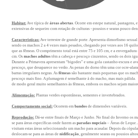
Habitat:
Ave típica de
áreas abertas
. Ocorre em estepe natural, pastagens, e
extensivas de sequeiro com rotação de culturas - pousios e searas pouco den
Características:
Ave terrestre de grande porte. Apresenta dimorfismo sexual
sendo os machos 2 a 4 vezes mais pesados, chegando por vezes aos 16 quilo
que as fêmeas. O comprimento total está entre 75 e 105 cm, e a envergadura
cm. Os
machos adultos
têm a cabeça e pescoço cinzentos, sendo os dois igu
Durante a Primavera apresentam “bigodes” e uma gola castanho-escura e a
pescoço, que desaparece no verão. As penas do dorso têm uma cor ocre-alar
barras irregulares negras. As
fêmeas
são bastante mais pequenas que os mach
pescoço mais fino. A plumagem é semelhante à do macho, mas mais pálida
de modo geral muito semelhantes às fêmeas, embora os machos sejam maior
Alimentação:
Plantas verdes espontâneas, sementes e invertebrados.
Comportamento social:
Ocorrem em
bandos
de dimensões variáveis.
Reprodução:
Dá-se entre finais de Março e Junho. No final do Inverno os 
se para áreas específicas onde fazem as
paradas nupciais
– Áreas de Leque. 
visitam estas áreas seleccionando um macho para acasalar. Depois da cópula
deslocam-se para as áreas de
nidificação
, geralmente searas ou pousios alto