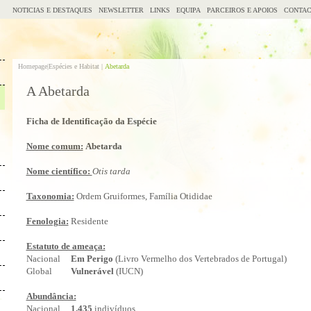
NOTICIAS E DESTAQUES
NEWSLETTER
LINKS
EQUIPA
PARCEIROS E APOIOS
CONTAC
Homepage|
Espécies e Habitat |
Abetarda
A Abetarda
Ficha de Identificação da Espécie
Nome comum:
Abetarda
Nome científico:
Otis tarda
Taxonomia:
Ordem Gruiformes, Família Otididae
Fenologia:
Residente
Estatuto de ameaça:
Nacional
Em Perigo
(Livro Vermelho dos Vertebrados de Portugal)
Global
Vulnerável
(IUCN)
Abundância:
Nacional
1.435
indivíduos