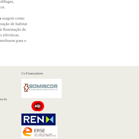
dífugas,
os.
a
surgem como
ntação de habitat
 florestação de
 eléctricas.
ontribuem para o
Co-Financiadores
ra do