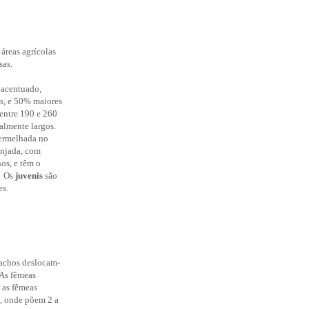
 áreas agrícolas
sas.
 acentuado,
s, e 50% maiores
 entre 190 e 260
almente largos.
vermelhada no
anjada, com
os, e têm o
. Os
juvenis
são
es.
machos deslocam-
As fêmeas
 as fêmeas
s, onde põem 2 a