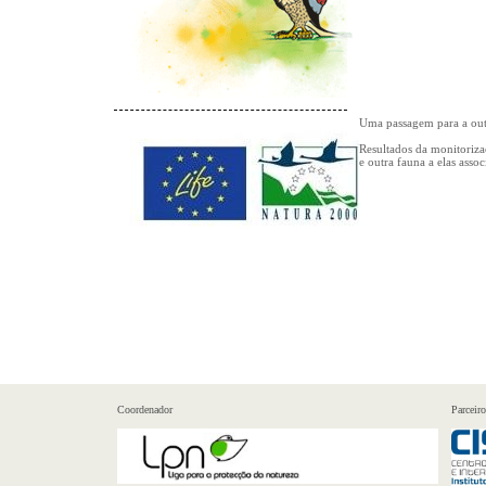
Uma passagem para a out
Resultados da monitoriza
e outra fauna a elas assoc
Coordenador
Parceiro